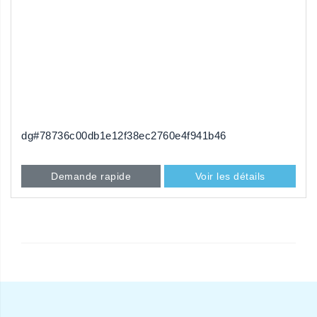
dg#78736c00db1e12f38ec2760e4f941b46
Demande rapide
Voir les détails